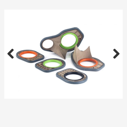
Prev
Next
ious