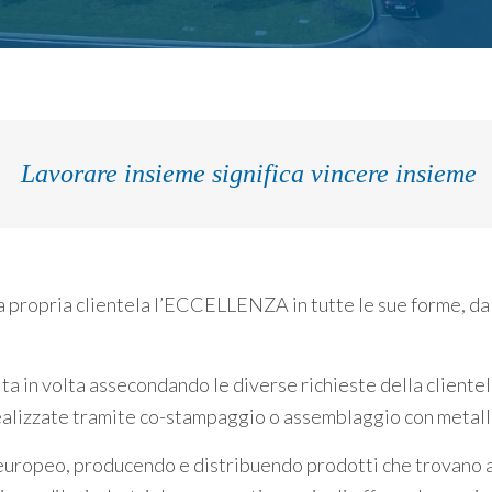
Lavorare insieme significa vincere insieme
 propria clientela l’ECCELLENZA in tutte le sue forme, dal p
lta in volta assecondando le diverse richieste della cliente
lizzate tramite co-stampaggio o assemblaggio con metalli
o europeo, producendo e distribuendo prodotti che trovano a