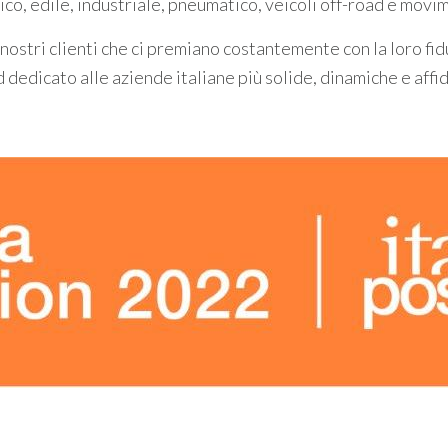
o, edile, industriale, pneumatico, veicoli off-road e movi
nostri clienti che ci premiano costantemente con la loro fidu
dedicato alle aziende italiane più solide, dinamiche e affi