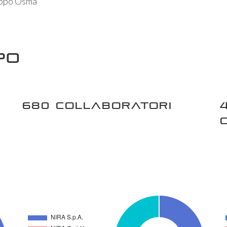
ruppo Osma
po
680 COLLABORATORI