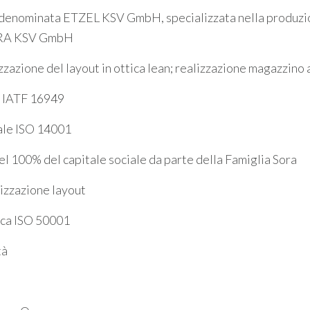
 denominata ETZEL KSV GmbH, specializzata nella produzione
NIRA KSV GmbH
zazione del layout in ottica lean; realizzazione magazzino
a IATF 16949
ale ISO 14001
el 100% del capitale sociale da parte della Famiglia Sora
izzazione layout
ica ISO 50001
tà