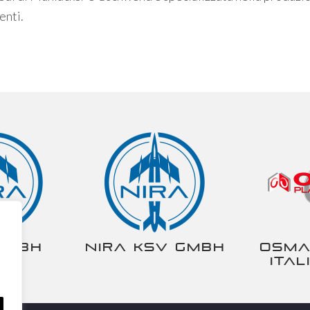
enti.
gmbh
NIRA KSV gmbh
Osma
Ital